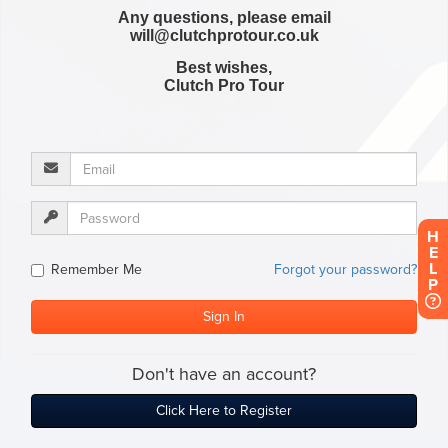
H
E
L
P