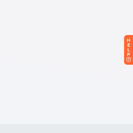
H
E
L
P