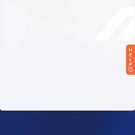
H
E
L
P