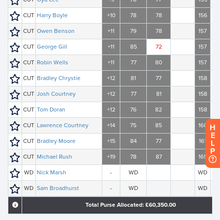
H
E
L
P