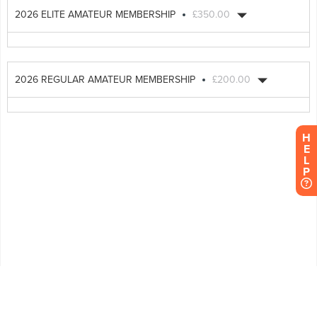
H
E
L
P