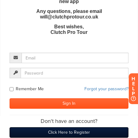
H
E
L
P