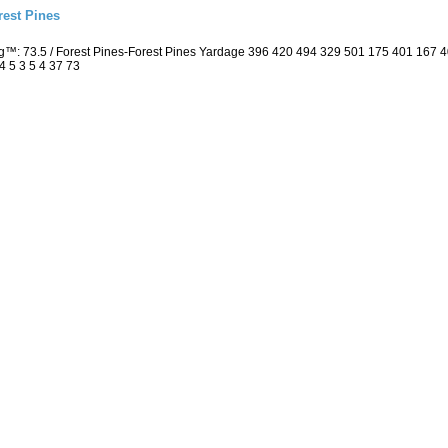
est Pines
ng™: 73.5 / Forest Pines-Forest Pines Yardage 396 420 494 329 501 175 401 167
4 5 3 5 4 37 73